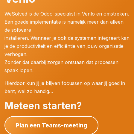
WeSolved is de Odoo-specialist in Venlo en omstreken.
Een goede implementatie is namelijk meer dan alleen
de software
installeren. Wanneer je ook de systemen integreert kan
je de productiviteit en efficiëntie van jouw organisatie
verhogen.
Zonder dat daarbij zorgen ontstaan dat processen
spaak lopen.
Hierdoor kun jij je blijven focussen op waar jij goed in
bent, wel zo handig…
Meteen starten?
Plan een Teams-meeting