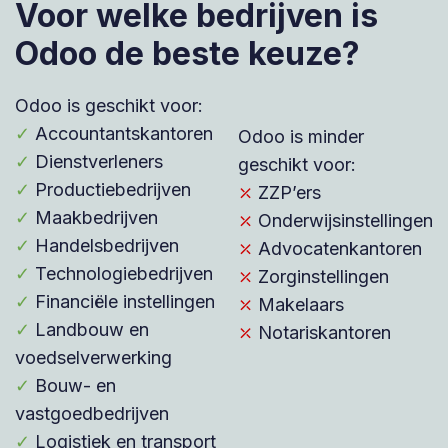
Voor welke bedrijven is
Odoo de beste keuze?
Odoo is geschikt voor:
✓
Accountantskantoren
Odoo is minder
✓
Dienstverleners
geschikt voor:
✓
Productiebedrijven
⤫
ZZP’ers
✓
Maakbedrijven
⤫
Onderwijsinstellingen
✓
Handelsbedrijven
⤫
Advocatenkantoren
✓
Technologiebedrijven
⤫
Zorginstellingen
✓
Financiële instellingen
⤫
Makelaars
✓
Landbouw en
⤫
Notariskantoren
voedselverwerking
✓
Bouw- en
vastgoedbedrijven
✓
Logistiek en transport