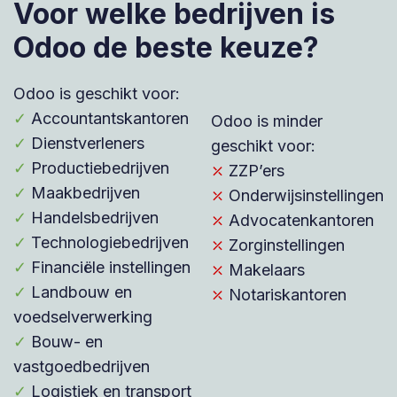
Voor welke bedrijven is
Odoo de beste keuze?
Odoo is geschikt voor:
✓
Accountantskantoren
Odoo is minder
✓
Dienstverleners
geschikt voor:
✓
Productiebedrijven
⤫
ZZP’ers
✓
Maakbedrijven
⤫
Onderwijsinstellingen
✓
Handelsbedrijven
⤫
Advocatenkantoren
✓
Technologiebedrijven
⤫
Zorginstellingen
✓
Financiële instellingen
⤫
Makelaars
✓
Landbouw en
⤫
Notariskantoren
voedselverwerking
✓
Bouw- en
vastgoedbedrijven
✓
Logistiek en transport