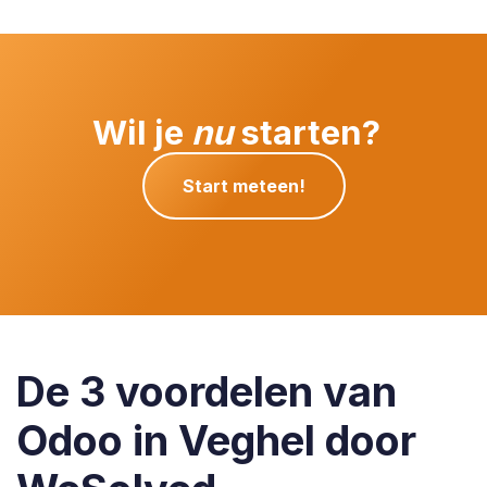
Wil je
nu
starten?
Start meteen!
De 3 voordelen van
Odoo in Veghel door