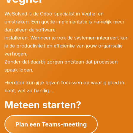
WeSolved is de Odoo-specialist in Veghel en
omstreken. Een goede implementatie is namelijk meer
dan alleen de software
installeren. Wanneer je ook de systemen integreert kan
je de productiviteit en efficiëntie van jouw organisatie
verhogen.
Zonder dat daarbij zorgen ontstaan dat processen
spaak lopen.
Hierdoor kun jij je blijven focussen op waar jij goed in
bent, wel zo handig…
Meteen starten?
Plan een Teams-meeting