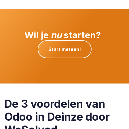
Wil je
nu
starten?
Start meteen!
De 3 voordelen van
Odoo in Deinze door